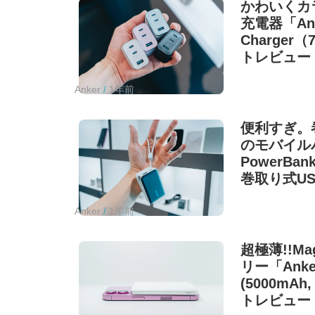
かわいくカ
充電器「Ank
Charger（
トレビュー
Anker
1年前
便利すぎ。
のモバイルバ
PowerBank
巻取り式US
トレビュー
Anker
1年前
超極薄!!M
リー「Anker
(5000mAh
トレビュー