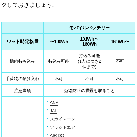
クしておきましょう。
モバイルバッテリー
101Wh〜
ワット時定格量
〜100Wh
161Wh〜
160Wh
持込み可能
機内持ち込み
持込み可能
(1人につき2
不可
個まで)
手荷物の預け入れ
不可
不可
不可
注意事項
短絡防止の措置を取ること
ANA
JAL
スカイマーク
ソラシドエア
AIR DO