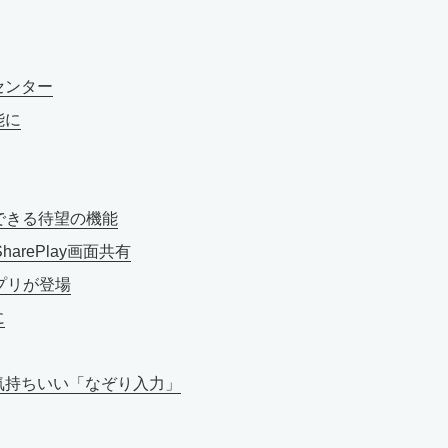
センター
能に
示できる待望の機能
arePlay画面共有
アプリが登場
に
気持ちいい「なぞり入力」