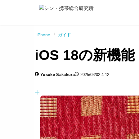
/
iPhone
ガイド
iOS 18の新
Yusuke Sakakura
2025/03/02 4:12