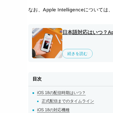
なお、Apple Intelligenceに
日本語対応はいつ？Appl
続きを読む
目次
iOS 18の配信時期はいつ？
正式配信までのタイムライン
iOS 18の対応機種