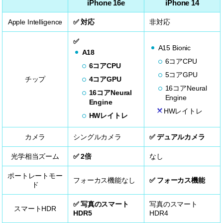
iPhone 16e
iPhone 14
Apple Intelligence
対応
非対応
A15 Bionic
A18
6コアCPU
6コアCPU
5コアGPU
4コアGPU
チップ
16コアNeural
16コアNeural
Engine
Engine
HWレイトレ
HWレイトレ
カメラ
シングルカメラ
デュアルカメラ
光学相当ズーム
2倍
なし
ポートレートモー
フォーカス機能なし
フォーカス機能
ド
写真のスマート
写真のスマート
スマートHDR
HDR5
HDR4