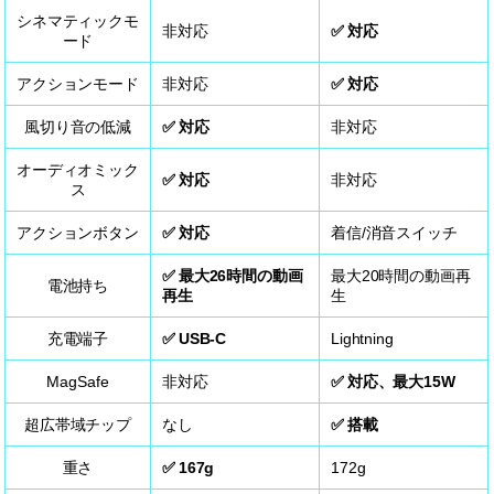
シネマティックモ
非対応
対応
ード
アクションモード
非対応
対応
風切り音の低減
対応
非対応
オーディオミック
対応
非対応
ス
アクションボタン
対応
着信/消音スイッチ
最大26時間の動画
最大20時間の動画再
電池持ち
再生
生
充電端子
USB-C
Lightning
MagSafe
非対応
対応、最大15W
超広帯域チップ
なし
搭載
重さ
167g
172g