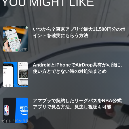
YOU MIGHT LIKE
いつから？東京アプリで最大11,500円分のポ
イントを確実にもらう方法
ガイド
8か月前
AndroidとiPhoneでAirDrop共有が可能に。
使い方とできない時の対処法まとめ
ガイド
9か月前
アマプラで契約したリーグパスをNBA公式
アプリで見る方法。見逃し視聴も可能
ガイド
10か月前