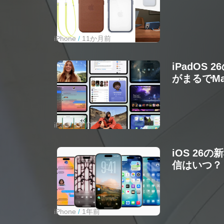
iPhone
11か月前
iPadOS 
がまるでM
iPad
1年前
iOS 26
信はいつ？
iPhone
1年前