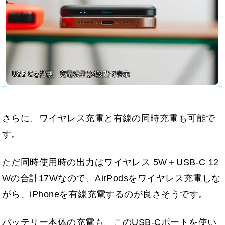
USB-Cを搭載。充電残量は4段階で表示
さらに、ワイヤレス充電と有線の同時充電も可能で
す。
ただ同時使用時の出力はワイヤレス 5W＋USB-C 12
Wの合計17Wなので、AirPodsをワイヤレス充電しな
がら、iPhoneを有線充電するのが良さそうです。
バッテリー本体の充電も、このUSB-Cポートを使い