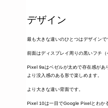
HDR サポート
24ビット フルカラー (1,
常に表示状態のディス
デザイン
この曲なに？
スナップショット
画面の明るさ
最も大きな違いのひとつはデザインで
1ニト
HDR：2,000ニト
前面はディスプレイ周りの黒いフチ（
ピーク：3,000ニト
カメラ
Pixel 9aはベゼルが太めで存在感
トリプルカメラ
48MP 広角
より没入感のある形で楽しめます。
絞り値 ƒ/1.70
センサーサイズ 1/2イ
より大きな違い背面です。
視野角 82°
クアッドPD
Pixel 10は一目でGoogle Pi
13MP 超広角