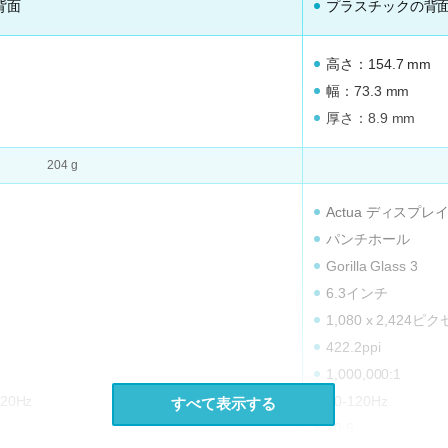
の背面
プラスチックの背
高さ：154.7 mm
幅：73.3 mm
厚さ：8.9 mm
204 g
Actua ディスプレ
パンチホール
Gorilla Glass 3
6.3インチ
1,080 x 2,424ピ
422.2ppi
1,000,000:1
0Hz
60-120Hz
すべて表示する
20:9