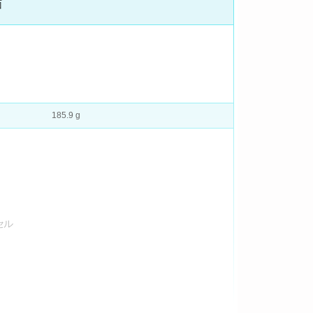
面
185.9 g
イ
クセル