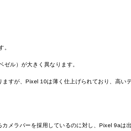
HDRサポート
600万色)
24ビットフルカラー 
プレイ
常に表示状態の
この曲なに？
スナップショッ
画面の明るさ
す。
1ニト
HDR：1800ニト
ベゼル）が大きく異なります。
ピーク：2700ニ
がありますが、Pixel 10は薄く仕上げられており、
デュアルカメラ
48MP 広角
絞り値 ƒ/1.7
ンチ
センサーサイズ 1
視野角 82°
クアッドPD
xelとわかるカメラバーを採用しているのに対し、Pixel
13MP 超広角