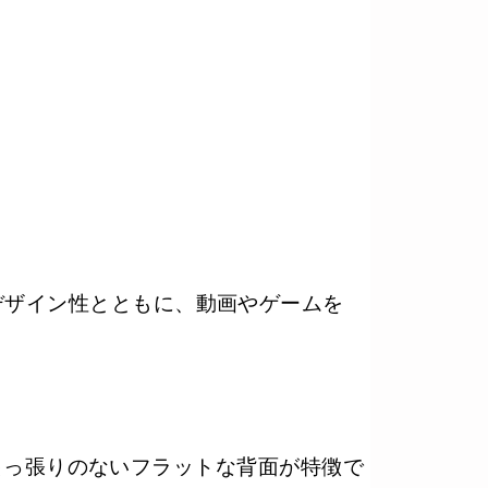
(1,600万色)
ディスプレイ
ト
ト
高いデザイン性とともに、動画やゲームを
/2インチ
 9aは出っ張りのないフラットな背面が特徴で