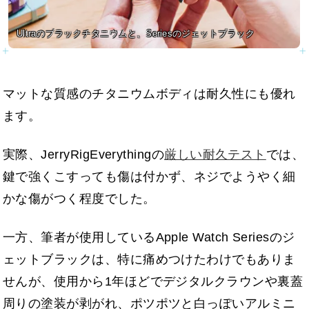
Ultraのブラックチタニウムと、Seriesのジェットブラック
マットな質感のチタニウムボディは耐久性にも優れ
ます。
実際、JerryRigEverythingの
厳しい耐久テスト
では、
鍵で強くこすっても傷は付かず、ネジでようやく細
かな傷がつく程度でした。
一方、筆者が使用しているApple Watch Seriesのジ
ェットブラックは、特に痛めつけたわけでもありま
せんが、使用から1年ほどでデジタルクラウンや裏蓋
周りの塗装が剥がれ、ポツポツと白っぽいアルミニ