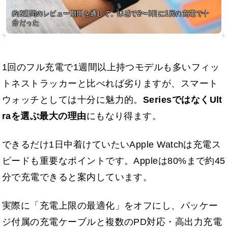
約2週間のレビュー期間を通して、体感で2〜3日に1回の充電で十
分だった
1回のフル充電で1週間以上持つモデルも多いフィッ
トネストラッカーと比べれば劣りますが、スマート
ウォッチとしては十分に魅力的。
SeriesではなくUlt
raを選ぶ最大の理由
にもなり得ます。
できるだけ1日中着けていたいApple Watchは充電ス
ピードも重要なポイントです。Appleは80%まで約45
分で充電できると案内しています。
実際に「充電上限の最適化」をオフにし、パッケー
ジ付属の充電ケーブルと複数のPD対応・高出力充電