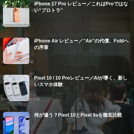
iPhone 17 Pro レビュー／これはProではな
い“プロトラ”
iPhone
10か月前
iPhone Air レビュー／“Air”の代償、Foldへ
の序章
レビュー
10か月前
Pixel 10 / 10 Proレビュー／AIが導く、新し
いスマホ体験
Google Pixel
11か月前
何が違う？Pixel 10とPixel 9aを徹底比較