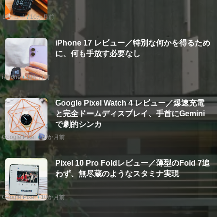
レビュー
10か月前
iPhone 17 レビュー／特別な何かを得るため
に、何も手放す必要なし
iPhone
10か月前
Google Pixel Watch 4 レビュー／爆速充電
と完全ドームディスプレイ、手首にGemini
で劇的シンカ
Google Pixel
10か月前
Pixel 10 Pro Foldレビュー／薄型のFold 7追
わず、無尽蔵のようなスタミナ実現
Google Pixel
10か月前