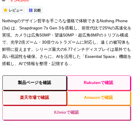
レビュー
比較
Nothingのデザイン哲学を手ごろな価格で体験できるNothing Phone
(3a) は、Snapdragon 7s Gen 3を搭載し、前世代比で25%の高速化を
実現。カメラは広角50MP・望遠50MP・超広角8MPのトリプル構成
で、光学2倍ズーム・30倍ウルトラズームに対応し、遠くの被写体も
鮮明に捉えます。シリーズ最大の6.77インチディスプレイは屋外でも
高い視認性を確保。さらに、AIを活用した「Essential Space」機能を
搭載し、AIで情報を整理・記憶する...
製品ページを確認
Rakutenで確認
楽天市場で確認
Amazonで確認
IIJmioで確認